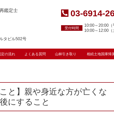
再鑑定士
03-6914-2
10:00～20:0
受付時間
）
10:00～12:0
ハルタビル502号
認定の流れ
よくある質問
山林引き取り
相続土地国庫帰
こと】親や身近な方が亡くな
後にすること