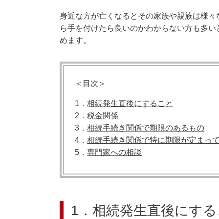
身近な方が亡くなるとその家族や親族は様々
ら手を付けたら良いのかわからない方も多い
めます。
＜目次＞
1．
相続発生直後にすること
2．
税金関係
3．
相続手続き関係で期限のあるもの
4．
相続手続き関係で特に期限が定まっ
5．
専門家への相談
1．相続発生直後にする