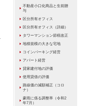
不動産小口化商品と生前贈
与
区分所有オフィス
区分所有オフィス（詳細）
タワーマンション節税改正
入
地積規模の大きな宅地
コインパーキング経営
アパート経営
貸家建付地の評価
使用貸借の評価
り
路線価の減額補正（コロ
ナ）
豪雨に係る調整率（令和2
年7月）