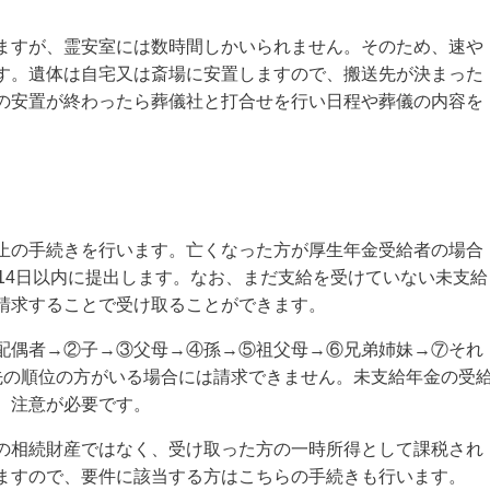
ますが、霊安室には数時間しかいられません。そのため、速や
す。遺体は自宅又は斎場に安置しますので、搬送先が決まった
の安置が終わったら葬儀社と打合せを行い日程や葬儀の内容を
止の手続きを行います。亡くなった方が厚生年金受給者の場合
14日以内に提出します。なお、まだ支給を受けていない未支給
請求することで受け取ることができます。
配偶者→②子→③父母→④孫→⑤祖父母→⑥兄弟姉妹→⑦それ
先の順位の方がいる場合には請求できません。未支給年金の受
、注意が必要です。
の相続財産ではなく、受け取った方の一時所得として課税され
ますので、要件に該当する方はこちらの手続きも行います。