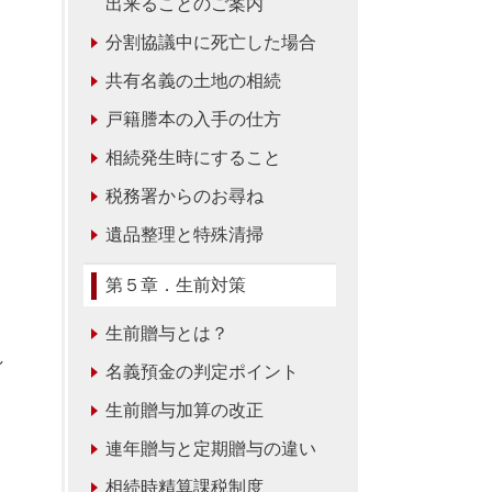
出来ることのご案内
分割協議中に死亡した場合
共有名義の土地の相続
戸籍謄本の入手の仕方
相続発生時にすること
税務署からのお尋ね
遺品整理と特殊清掃
第５章．生前対策
生前贈与とは？
し
名義預金の判定ポイント
生前贈与加算の改正
連年贈与と定期贈与の違い
相続時精算課税制度